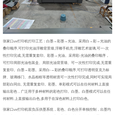
张家口uv打印机打印工艺：白墨→彩墨→光油。采用白→彩→光油的
叠印顺序,可打印光油浮雕背景墙,浮雕手机壳,浮雕艺术玻璃,可一-次
性打印完成,无需重复套印。彩墨→光油。采用彩-光油的叠印顺序，
可打印局部光油包装盒、局部光油背景墙、可一次性打印完成,无需重
复套印。白墨→彩墨。采用白-→彩的叠印顺序,可打印透明亚克力标
牌、玻璃移门、水晶相框等透明材质可一次性打印完成,同时可实现局
部彩白同出, 无需重复套印。彩墨。单彩模式可以在任何材料上直接
输出彩色，广泛用于多种材料的彩色打印。白墨。白墨模式可以在任
何材料.上直接输出白色,多用于在深色材料上打印白色。
张家口uv打印机双负压供墨系统，彩色、白色分开单独控制，出墨均