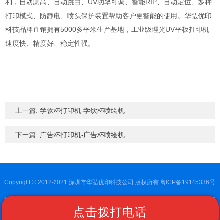
利，自动测高、自动跳白、UV功率可调、智能RIP、自动定位、多种
打印模式、防静电、喷头保护装置帮助客户更智能的使用。华弘优印
科技品牌直销拥有5000多平米生产基地，工业级理光UV平板打印机
速度快、精度好、稳定性强。
上一篇:
学饮杯打印机-学饮杯喷绘机
下一篇:
广告杯打印机-广告杯喷绘机
Copyright © 2012-2021 深圳市华弘优印科技公司 版权所有
粤ICP备19145336号
地址：深圳市龙岗区宝南路17号方兴科技园B区1栋103 电话：189-2743-1310 邮
点击拨打电话
箱：2063217099@qq.com